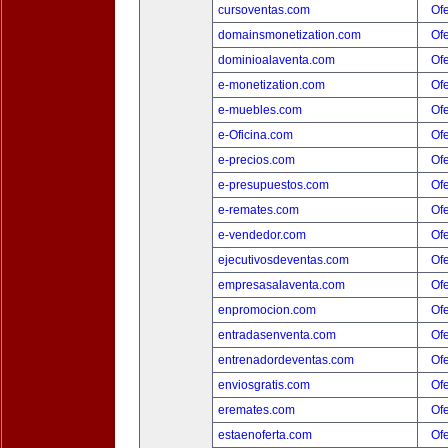
cursoventas.com
Ofe
domainsmonetization.com
Ofe
dominioalaventa.com
Ofe
e-monetization.com
Ofe
e-muebles.com
Ofe
e-Oficina.com
Ofe
e-precios.com
Ofe
e-presupuestos.com
Ofe
e-remates.com
Ofe
e-vendedor.com
Ofe
ejecutivosdeventas.com
Ofe
empresasalaventa.com
Ofe
enpromocion.com
Ofe
entradasenventa.com
Ofe
entrenadordeventas.com
Ofe
enviosgratis.com
Ofe
eremates.com
Ofe
estaenoferta.com
Ofe