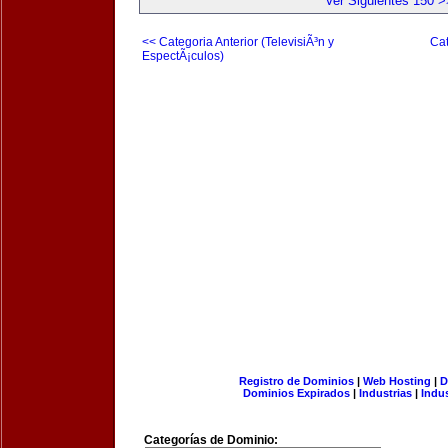
Ver Siguientes 150 >
<< Categoria Anterior (TelevisiÃ³n y
Cat
EspectÃ¡culos)
Registro de Dominios
|
Web Hosting
|
D
Dominios Expirados
|
Industrias
|
Indu
Categorías de Dominio: