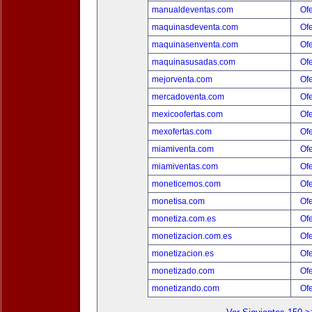
manualdeventas.com
Ofe
maquinasdeventa.com
Ofe
maquinasenventa.com
Ofe
maquinasusadas.com
Ofe
mejorventa.com
Ofe
mercadoventa.com
Ofe
mexicoofertas.com
Ofe
mexofertas.com
Ofe
miamiventa.com
Ofe
miamiventas.com
Ofe
moneticemos.com
Ofe
monetisa.com
Ofe
monetiza.com.es
Ofe
monetizacion.com.es
Ofe
monetizacion.es
Ofe
monetizado.com
Ofe
monetizando.com
Ofe