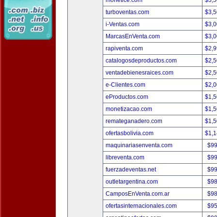
monetice.com
$3,
turboventas.com
$3,
i-Ventas.com
$3,
MarcasEnVenta.com
$3,
rapiventa.com
$2,
catalogosdeproductos.com
$2,
ventadebienesraices.com
$2,
e-Clientes.com
$2,
eProductos.com
$1,
monetizacao.com
$1,
remateganadero.com
$1,
ofertasbolivia.com
$1,
maquinariasenventa.com
$9
libreventa.com
$9
fuerzadeventas.net
$9
outletargentina.com
$9
CamposEnVenta.com.ar
$9
ofertasinternacionales.com
$9