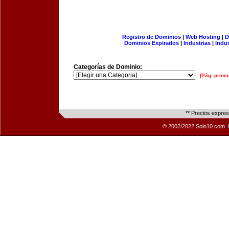
Registro de Dominios
|
Web Hosting
|
D
Dominios Expirados
|
Industrias
|
Indu
Categorías de Dominio:
[Pág. princi
** Precios expre
© 2002/2022 Solo10.com