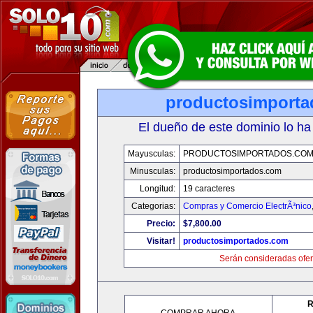
productosimport
El dueño de este dominio lo ha
Mayusculas:
PRODUCTOSIMPORTADOS.CO
Minusculas:
productosimportados.com
Longitud:
19 caracteres
Categorias:
Compras y Comercio ElectrÃ³nico
Precio:
$7,800.00
Visitar!
productosimportados.com
Serán consideradas ofer
R