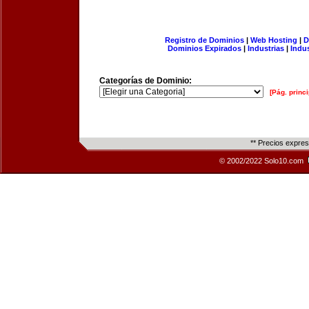
Registro de Dominios
|
Web Hosting
|
D
Dominios Expirados
|
Industrias
|
Indu
Categorías de Dominio:
[Pág. princi
** Precios expre
© 2002/2022 Solo10.com