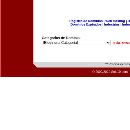
Registro de Dominios
|
Web Hosting
|
D
Dominios Expirados
|
Industrias
|
Indu
Categorías de Dominio:
[Pág. princi
** Precios expre
© 2002/2022 Solo10.com