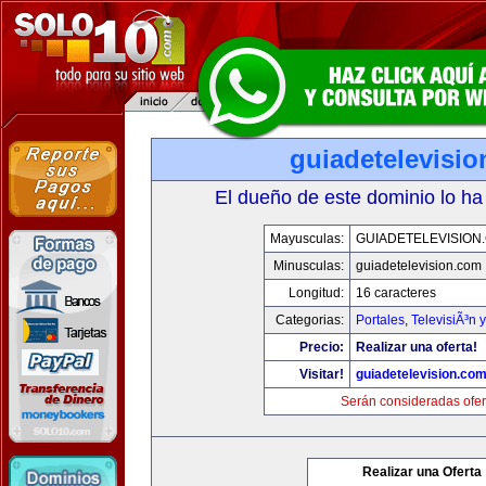
guiadetelevisi
El dueño de este dominio lo ha
Mayusculas:
GUIADETELEVISION
Minusculas:
guiadetelevision.com
Longitud:
16 caracteres
Categorias:
Portales
,
TelevisiÃ³n 
Precio:
Realizar una oferta!
Visitar!
guiadetelevision.co
Serán consideradas ofer
Realizar una Oferta