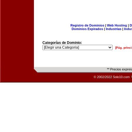
Registro de Dominios
|
Web Hosting
|
D
Dominios Expirados
|
Industrias
|
Indu
Categorías de Dominio:
[Pág. princi
** Precios expre
© 2002/2022 Solo10.com