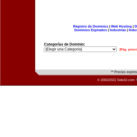
Registro de Dominios
|
Web Hosting
|
D
Dominios Expirados
|
Industrias
|
Indu
Categorías de Dominio:
[Pág. princi
** Precios expre
© 2002/2022 Solo10.com