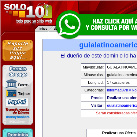
guialatinoameri
El dueño de este dominio lo ha
Mayusculas:
GUIALATINOAME
Minusculas:
guialatinoameric
Longitud:
17 caracteres
Categorias:
InformaciÃ³n y Not
Precio:
Realizar una ofer
Visitar!
guialatinoameri
Serán consideradas ofer
Realizar una Oferta