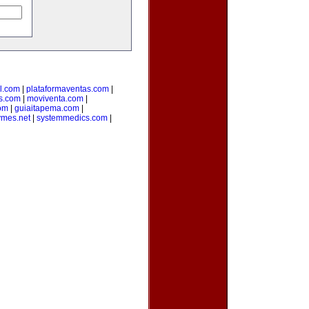
l.com
|
plataformaventas.com
|
s.com
|
moviventa.com
|
com
|
guiaitapema.com
|
ymes.net
|
systemmedics.com
|