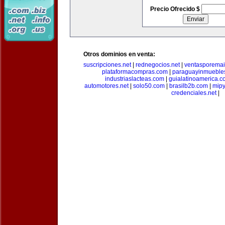
Precio Ofrecido $
Otros dominios en venta:
suscripciones.net
|
rednegocios.net
|
ventasporemai
plataformacompras.com
|
paraguayinmueble
industriaslacteas.com
|
guialatinoamerica.
automotores.net
|
solo50.com
|
brasilb2b.com
|
mip
credenciales.net
|