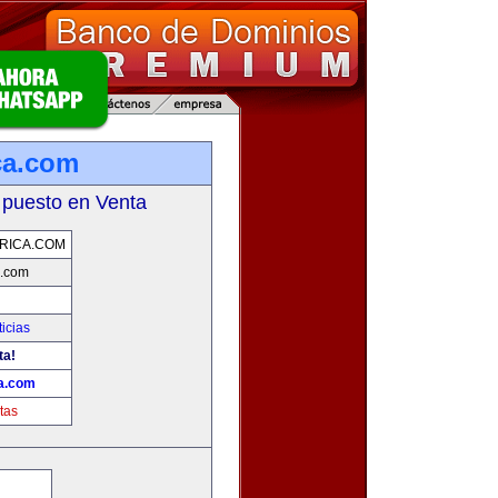
ca.com
 puesto en Venta
RICA.COM
a.com
icias
ta!
ca.com
tas