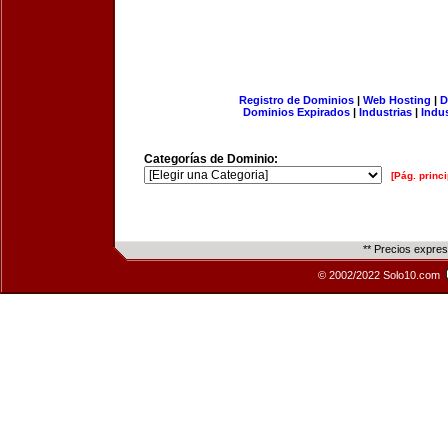
Registro de Dominios
|
Web Hosting
|
D
Dominios Expirados
|
Industrias
|
Indu
Categorías de Dominio:
[Pág. princi
** Precios expre
© 2002/2022 Solo10.com