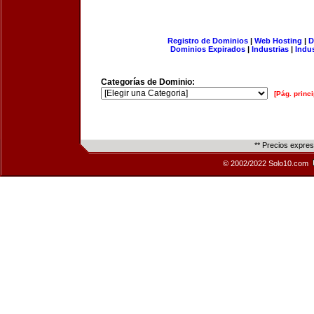
Registro de Dominios
|
Web Hosting
|
D
Dominios Expirados
|
Industrias
|
Indu
Categorías de Dominio:
[Pág. princi
** Precios expre
© 2002/2022 Solo10.com