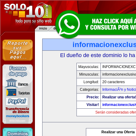
informacionexclu
El dueño de este dominio lo ha
Mayusculas:
INFORMACIONEXC
Minusculas:
informacionexclusi
Longitud:
20 caracteres
Categorias:
InformaciÃ³n y Notic
Precio:
Realizar una oferta
Visitar!
informacionexclus
Serán consideradas ofer
Realizar una Oferta