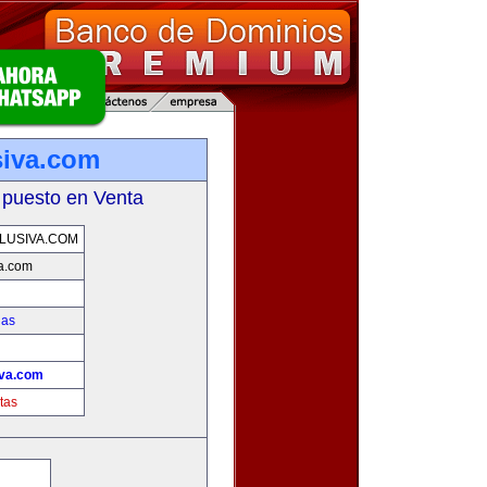
siva.com
 puesto en Venta
LUSIVA.COM
va.com
ias
!
iva.com
tas