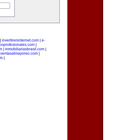
|
invertireninternet.com
|
e-
iosprofesionales.com
|
om
|
inmobiliariasbrasil.com
|
|
ventasalmayoreo.com
|
om
|