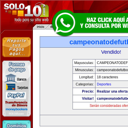
campeonatodefut
Vendido!
Mayusculas:
CAMPEONATODEF
Minusculas:
campeonatodefutbo
Longitud:
18 caracteres
Categorias:
Deportes
Precio:
Realizar una oferta
Visitar!
campeonatodefutb
Serán consideradas ofer