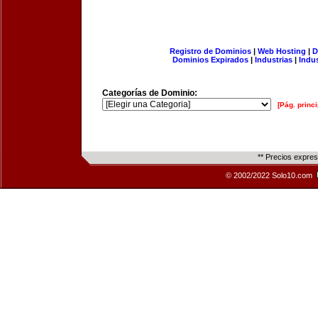
Registro de Dominios
|
Web Hosting
|
D
Dominios Expirados
|
Industrias
|
Indu
Categorías de Dominio:
[Pág. princi
** Precios expre
© 2002/2022 Solo10.com