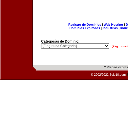
Registro de Dominios
|
Web Hosting
|
D
Dominios Expirados
|
Industrias
|
Indu
Categorías de Dominio:
[Pág. princi
** Precios expre
© 2002/2022 Solo10.com