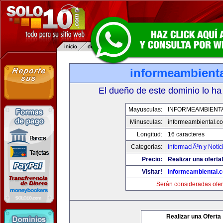
informeambient
El dueño de este dominio lo ha
Mayusculas:
INFORMEAMBIENT
Minusculas:
informeambiental.c
Longitud:
16 caracteres
Categorias:
InformaciÃ³n y Notic
Precio:
Realizar una oferta
Visitar!
informeambiental.
Serán consideradas ofer
Realizar una Oferta