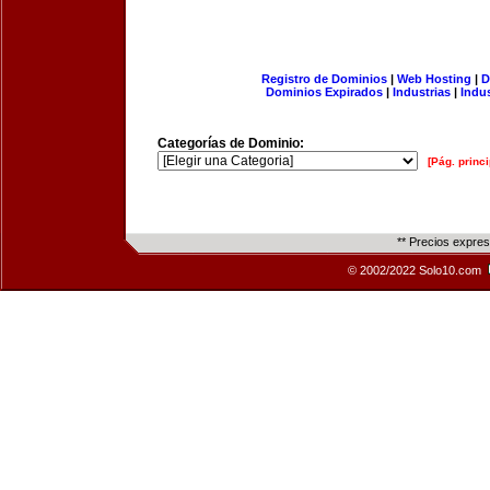
Registro de Dominios
|
Web Hosting
|
D
Dominios Expirados
|
Industrias
|
Indu
Categorías de Dominio:
[Pág. princi
** Precios expre
© 2002/2022 Solo10.com