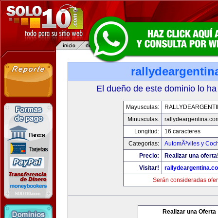
rallydeargenti
El dueño de este dominio lo ha
Mayusculas:
RALLYDEARGENTI
Minusculas:
rallydeargentina.co
Longitud:
16 caracteres
Categorias:
AutomÃ³viles y Coc
Precio:
Realizar una oferta
Visitar!
rallydeargentina.c
Serán consideradas ofer
Realizar una Oferta