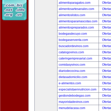
alimentoparagatos.com
Oferta
alimentosartesanales.com
Oferta
alimentoslistos.com
Oferta
alimentosparamascotas.com
Oferta
alimentospreparados.com
Oferta
bodegasdecuyo.com
Oferta
bodegasenventa.com
Oferta
buscadordevinos.com
Oferta
catalogovinos.com
Oferta
cateringempresarial.com
Oferta
comidasyvinos.com
Oferta
diariodecocina.com
Oferta
dietasadomicilio.com
Oferta
e-alimentos.com
Oferta
especialistaennutricion.com
Oferta
gestiondebodegas.com
Oferta
mayoristadevinos.com
Oferta
menudelacasa.com
Oferta