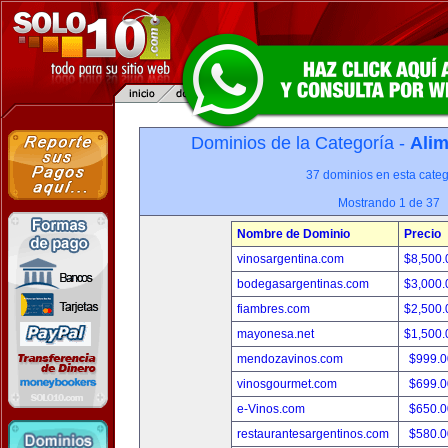
Dominios de la Categoría -
Alim
37 dominios en esta categ
Mostrando 1 de 37
Nombre de Dominio
Precio
vinosargentina.com
$8,500
bodegasargentinas.com
$3,000
fiambres.com
$2,500
mayonesa.net
$1,500
mendozavinos.com
$999.
vinosgourmet.com
$699.
e-Vinos.com
$650.
restaurantesargentinos.com
$580.