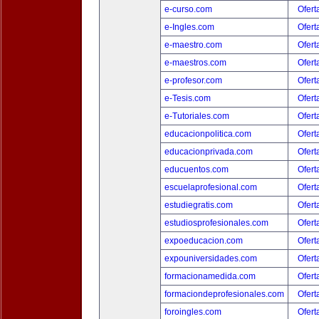
e-curso.com
Ofert
e-Ingles.com
Ofert
e-maestro.com
Ofert
e-maestros.com
Ofert
e-profesor.com
Ofert
e-Tesis.com
Ofert
e-Tutoriales.com
Ofert
educacionpolitica.com
Ofert
educacionprivada.com
Ofert
educuentos.com
Ofert
escuelaprofesional.com
Ofert
estudiegratis.com
Ofert
estudiosprofesionales.com
Ofert
expoeducacion.com
Ofert
expouniversidades.com
Ofert
formacionamedida.com
Ofert
formaciondeprofesionales.com
Ofert
foroingles.com
Ofert