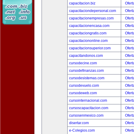
capacitacion.biz
Ofert
capacitaciondepersonal.com
Ofert
capacitacionempresas.com
Ofert
capacitacionencasa.com
Ofert
capacitaciongratis.com
Ofert
capacitaciononline.com
Ofert
capacitacionsuperior.com
Ofert
capacitandonos.com
Ofert
cursodecine.com
Ofert
cursodefinanzas.com
Ofert
cursodesistemas.com
Ofert
cursodevuelo.com
Ofert
cursodeweb.com
Ofert
cursointernacional.com
Ofert
cursoscapacitacion.com
Ofert
cursosenmexico.com
Ofert
disertar.com
Ofert
e-Colegios.com
Ofert