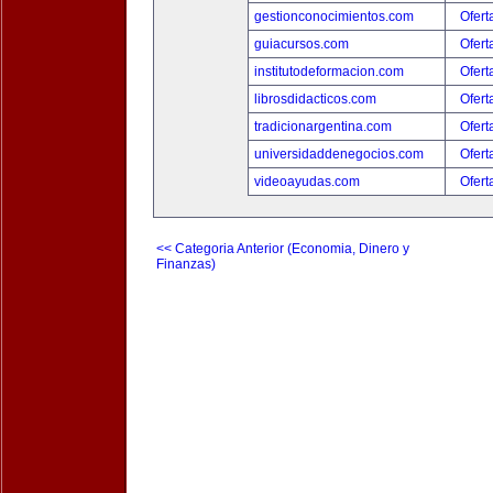
gestionconocimientos.com
Ofert
guiacursos.com
Ofert
institutodeformacion.com
Ofert
librosdidacticos.com
Ofert
tradicionargentina.com
Ofert
universidaddenegocios.com
Ofert
videoayudas.com
Ofert
<< Categoria Anterior (Economia, Dinero y
Finanzas)